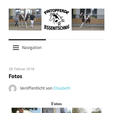
Zum
Inhalt
springen
Pinto
Pinto
Pferde
Navigation
Jessenitschnig
Pferde
28. Februar 2018
Fotos
Veröffentlicht von
Elisabeth
Fotos