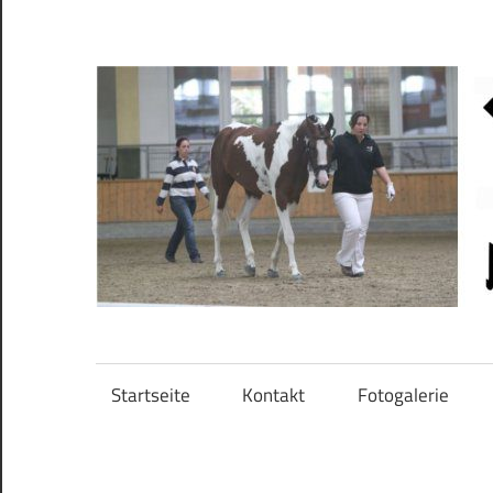
Zum
Inhalt
springen
Pinto
Pferde
Jessenitschnig
Startseite
Kontakt
Fotogalerie