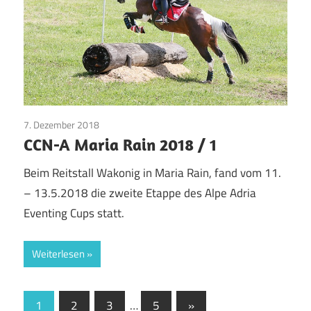
7. Dezember 2018
Pinto Pferde
CCN-A Maria Rain 2018 / 1
Beim Reitstall Wakonig in Maria Rain, fand vom 11.
– 13.5.2018 die zweite Etappe des Alpe Adria
Eventing Cups statt.
Weiterlesen
1
2
3
…
5
Nächste
»