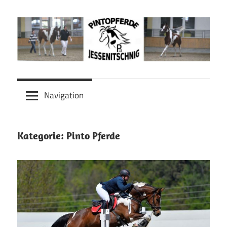
Zum
Inhalt
springen
Pinto
Pinto
Pferde
Navigation
Jessenitschnig
Pferde
Kategorie:
Pinto Pferde